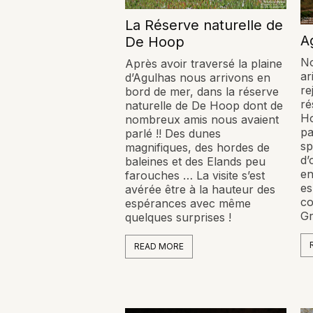
La Réserve naturelle de
A
De Hoop
No
Après avoir traversé la plaine
ar
d’Agulhas nous arrivons en
re
bord de mer, dans la réserve
ré
naturelle de De Hoop dont de
Ho
nombreux amis nous avaient
pa
parlé !! Des dunes
sp
magnifiques, des hordes de
d’
baleines et des Elands peu
en
farouches … La visite s’est
es
avérée être à la hauteur des
co
espérances avec même
Gr
quelques surprises !
READ MORE