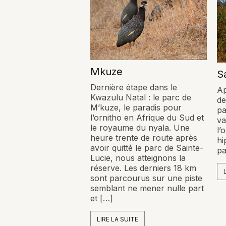
Mkuze
S
Dernière étape dans le
Ap
Kwazulu Natal : le parc de
de
M’kuze, le paradis pour
pa
l’ornitho en Afrique du Sud et
va
le royaume du nyala. Une
l’
heure trente de route après
hi
avoir quitté le parc de Sainte-
pa
Lucie, nous atteignons la
réserve. Les derniers 18 km
sont parcourus sur une piste
semblant ne mener nulle part
et […]
LIRE LA SUITE