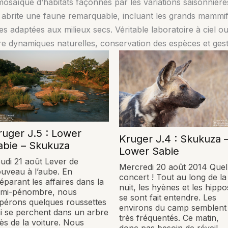
 mosaïque d’habitats façonnés par les variations saisonnière
c abrite une faune remarquable, incluant les grands mammif
 adaptées aux milieux secs. Véritable laboratoire à ciel ouv
 entre dynamiques naturelles, conservation des espèces et ge
ruger J.5 : Lower
Kruger J.4 : Skukuza 
abie – Skukuza
Lower Sabie
udi 21 août Lever de
Mercredi 20 août 2014 Quel
uveau à l’aube. En
concert ! Tout au long de la
éparant les affaires dans la
nuit, les hyènes et les hippo
emi-pénombre, nous
se sont fait entendre. Les
pérons quelques roussettes
environs du camp semblent
i se perchent dans un arbre
très fréquentés. Ce matin,
ès de la voiture. Nous