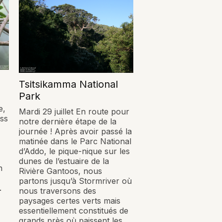
Tsitsikamma National
Park
e,
Mardi 29 juillet En route pour
ess
notre dernière étape de la
journée ! Après avoir passé la
matinée dans le Parc National
d’Addo, le pique-nique sur les
dunes de l’estuaire de la
n
Rivière Gantoos, nous
partons jusqu’à Stormriver où
.
nous traversons des
paysages certes verts mais
essentiellement constitués de
grands près où paissent les