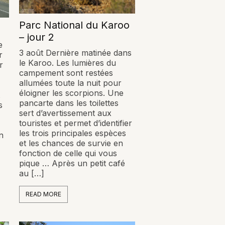
Parc National du Karoo
– jour 2
e
3 août Dernière matinée dans
r
le Karoo. Les lumières du
r
campement sont restées
allumées toute la nuit pour
éloigner les scorpions. Une
pancarte dans les toilettes
s
sert d’avertissement aux
touristes et permet d’identifier
les trois principales espèces
n
et les chances de survie en
fonction de celle qui vous
pique … Après un petit café
au […]
READ MORE