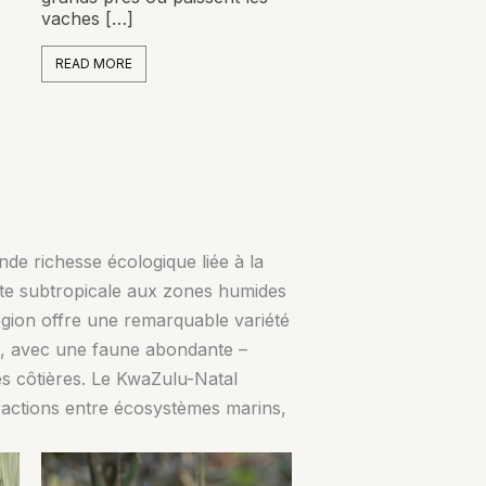
vaches […]
READ MORE
nde richesse écologique liée à la
a côte subtropicale aux zones humides
égion offre une remarquable variété
lle, avec une faune abondante –
es côtières. Le KwaZulu-Natal
eractions entre écosystèmes marins,