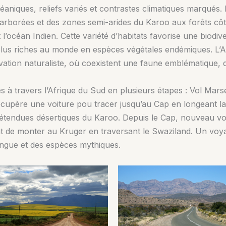
éaniques, reliefs variés et contrastes climatiques marqués
s arborées et des zones semi-arides du Karoo aux forêts c
 et l’océan Indien. Cette variété d’habitats favorise une bio
plus riches au monde en espèces végétales endémiques. L’Af
rvation naturaliste, où coexistent une faune emblématique,
 à travers l’Afrique du Sud en plusieurs étapes : Vol Mars
récupère une voiture pou tracer jusqu’au Cap en longeant la
s étendues désertiques du Karoo. Depuis le Cap, nouveau vo
t de monter au Kruger en traversant le Swaziland. Un voyag
dingue et des espèces mythiques.