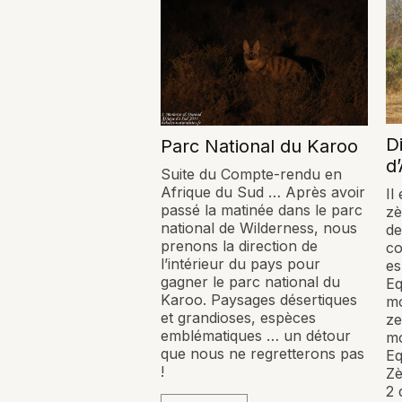
D
Parc National du Karoo
d
Suite du Compte-rendu en
Afrique du Sud … Après avoir
Il
passé la matinée dans le parc
zè
national de Wilderness, nous
de
prenons la direction de
co
l’intérieur du pays pour
es
gagner le parc national du
Eq
Karoo. Paysages désertiques
m
et grandioses, espèces
ze
emblématiques … un détour
m
que nous ne regretterons pas
Eq
!
Zè
2 