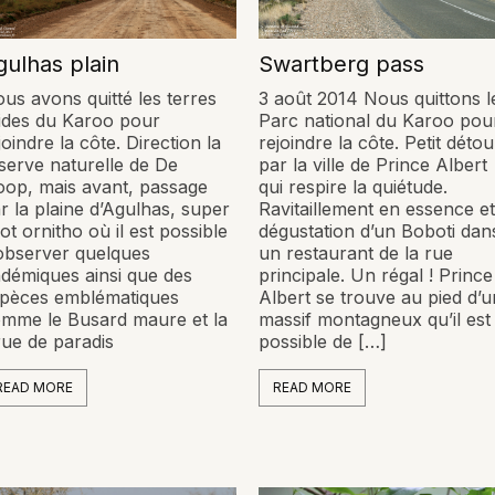
gulhas plain
Swartberg pass
us avons quitté les terres
3 août 2014 Nous quittons l
ides du Karoo pour
Parc national du Karoo pou
joindre la côte. Direction la
rejoindre la côte. Petit détou
serve naturelle de De
par la ville de Prince Albert
op, mais avant, passage
qui respire la quiétude.
r la plaine d’Agulhas, super
Ravitaillement en essence et
ot ornitho où il est possible
dégustation d’un Boboti dan
observer quelques
un restaurant de la rue
démiques ainsi que des
principale. Un régal ! Prince
pèces emblématiques
Albert se trouve au pied d’u
mme le Busard maure et la
massif montagneux qu’il est
ue de paradis
possible de […]
READ MORE
READ MORE