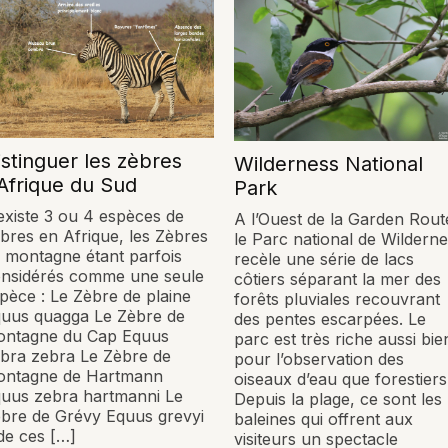
istinguer les zèbres
Wilderness National
’Afrique du Sud
Park
 existe 3 ou 4 espèces de
A l’Ouest de la Garden Rout
bres en Afrique, les Zèbres
le Parc national de Wildern
 montagne étant parfois
recèle une série de lacs
nsidérés comme une seule
côtiers séparant la mer des
pèce : Le Zèbre de plaine
forêts pluviales recouvrant
uus quagga Le Zèbre de
des pentes escarpées. Le
ontagne du Cap Equus
parc est très riche aussi bie
bra zebra Le Zèbre de
pour l’observation des
ontagne de Hartmann
oiseaux d’eau que forestiers
uus zebra hartmanni Le
Depuis la plage, ce sont les
bre de Grévy Equus grevyi
baleines qui offrent aux
de ces […]
visiteurs un spectacle