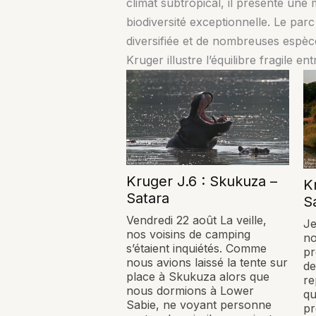
climat subtropical, il présente une
biodiversité exceptionnelle. Le par
diversifiée et de nombreuses espèces
Kruger illustre l’équilibre fragile
Kruger J.6 : Skukuza –
K
Satara
S
Vendredi 22 août La veille,
Je
nos voisins de camping
no
s’étaient inquiétés. Comme
pr
nous avions laissé la tente sur
d
place à Skukuza alors que
re
nous dormions à Lower
qu
Sabie, ne voyant personne
pr