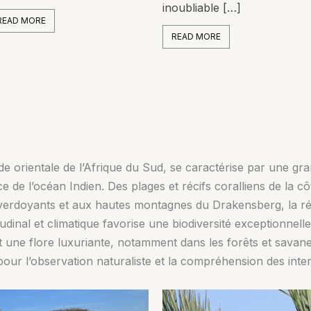
inoubliable […]
READ MORE
READ MORE
de orientale de l’Afrique du Sud, se caractérise par une gra
uence de l’océan Indien. Des plages et récifs coralliens de l
s verdoyants et aux hautes montagnes du Drakensberg, la r
itudinal et climatique favorise une biodiversité exceptionne
t une flore luxuriante, notamment dans les forêts et savan
r pour l’observation naturaliste et la compréhension des int