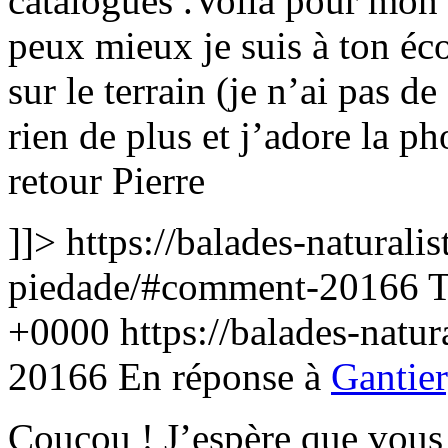
catalogues .Voila pour mon 
peux mieux je suis à ton éc
sur le terrain (je n’ai pas de
rien de plus et j’adore la p
retour Pierre
]]>
https://balades-naturalis
piedade/#comment-20166
T
+0000
https://balades-natu
20166
En réponse à
Gantier
Coucou ! J’espère que vous 