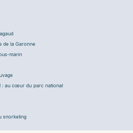
Magaud
ie de la Garonne
sous-marin
auvage
 : au cœur du parc national
u snorkeling