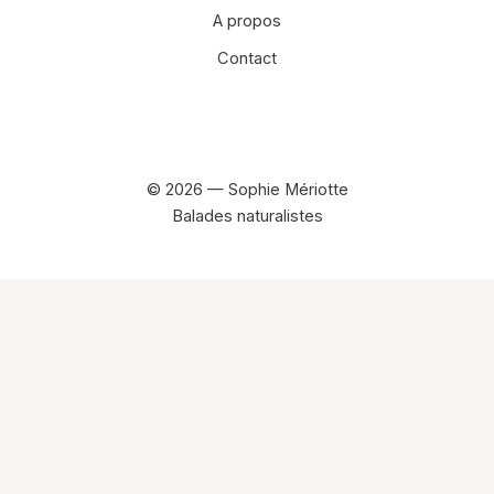
A propos
Contact
Facebook
Instagram
© 2026 — Sophie Mériotte
Balades naturalistes