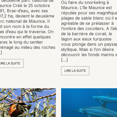
 deuxième parc national de
Où faire du snorkeling à
urice Créé le 25 octobre
Maurice. L’île Maurice est
91, Bras-d’eau, avec ses
réputée pour ses magnifiqu
7,2 ha, devient le deuxième
plages de sable blanc où il e
rc national de Maurice. Il
agréable de se prélasser à
it son nom à la forme du
l’ombre des cocotiers. A l’ab
as d’eau qui le traverse. On
de la barrière de corail, le
ncontre en effet quelques
lagon aux eaux turquoise
res le long du sentier
vous plonge dans un paysa
énagé au milieu des roches
idyllique. Mais si l’on désire
]
découvrir les fonds marins 
[…]
LIRE LA SUITE
LIRE LA SUITE