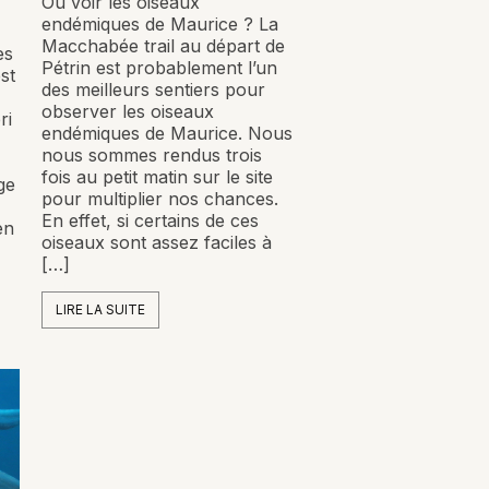
Où voir les oiseaux
endémiques de Maurice ? La
Macchabée trail au départ de
es
Pétrin est probablement l’un
st
des meilleurs sentiers pour
observer les oiseaux
ri
endémiques de Maurice. Nous
nous sommes rendus trois
fois au petit matin sur le site
ge
pour multiplier nos chances.
En effet, si certains de ces
en
oiseaux sont assez faciles à
[…]
LIRE LA SUITE