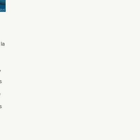
la
,
s
e
s