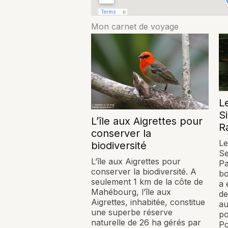
Mon carnet de voyage
L
S
L’île aux Aigrettes pour
R
conserver la
Le
biodiversité
S
L’île aux Aigrettes pour
Pa
conserver la biodiversité. A
bo
seulement 1 km de la côte de
a 
Mahébourg, l’île aux
de
Aigrettes, inhabitée, constitue
au
une superbe réserve
po
naturelle de 26 ha gérés par
Po