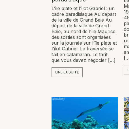
Le
Ma
L’île plate et l’îlot Gabriel : un
19
cadre paradisiaque Au départ
49
de la ville de Grand Baie Au
pa
départ de la ville de Grand
do
Baie, au nord de l’île Maurice,
br
des sorties sont organisées
re
sur la journée sur l’île plate et
ma
l’îlot Gabriel. La traversée se
am
fait en catamaran. Le tarif,
[…
que vous devez négocier […]
LIRE LA SUITE