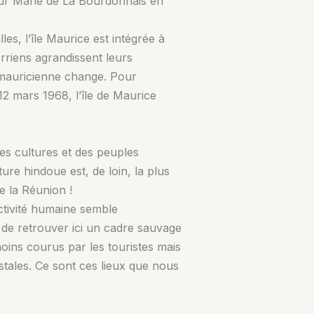
rneur Mahé de La Bourdonnais en
es, l’île Maurice est intégrée à
erriens agrandissent leurs
on mauricienne change. Pour
12 mars 1968, l’île de Maurice
s cultures et des peuples
ure hindoue est, de loin, la plus
e la Réunion !
ctivité humaine semble
le de retrouver ici un cadre sauvage
moins courus par les touristes mais
tales. Ce sont ces lieux que nous