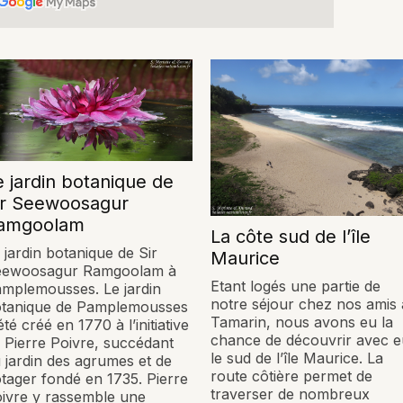
e jardin botanique de
ir Seewoosagur
amgoolam
La côte sud de l’île
 jardin botanique de Sir
Maurice
eewoosagur Ramgoolam à
Etant logés une partie de
mplemousses. Le jardin
notre séjour chez nos amis 
tanique de Pamplemousses
Tamarin, nous avons eu la
été créé en 1770 à l’initiative
chance de découvrir avec 
 Pierre Poivre, succédant
le sud de l’île Maurice. La
 jardin des agrumes et de
route côtière permet de
tager fondé en 1735. Pierre
traverser de nombreux
ivre y rassemble une