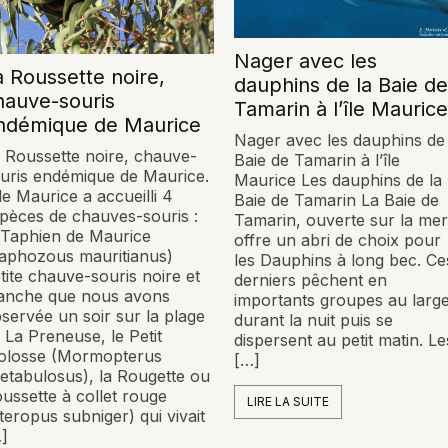
Nager avec les
a Roussette noire,
dauphins de la Baie de
hauve-souris
Tamarin à l’île Maurice
ndémique de Maurice
Nager avec les dauphins de 
 Roussette noire, chauve-
Baie de Tamarin à l’île
uris endémique de Maurice.
Maurice Les dauphins de la
île Maurice a accueilli 4
Baie de Tamarin La Baie de
pèces de chauves-souris :
Tamarin, ouverte sur la mer
 Taphien de Maurice
offre un abri de choix pour
aphozous mauritianus)
les Dauphins à long bec. Ce
tite chauve-souris noire et
derniers pêchent en
anche que nous avons
importants groupes au larg
servée un soir sur la plage
durant la nuit puis se
 La Preneuse, le Petit
dispersent au petit matin. Le
olosse (Mormopterus
[…]
etabulosus), la Rougette ou
ussette à collet rouge
LIRE LA SUITE
teropus subniger) qui vivait
]