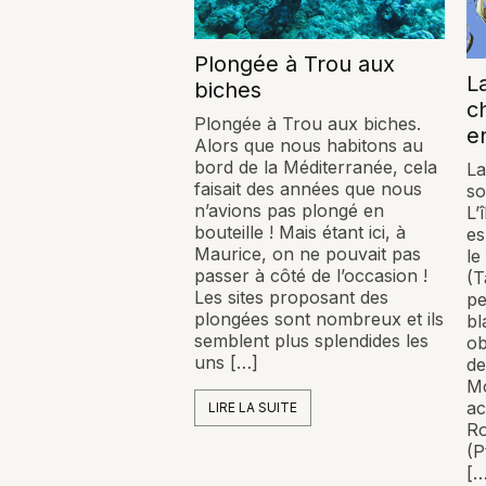
Plongée à Trou aux
L
biches
c
Plongée à Trou aux biches.
e
Alors que nous habitons au
bord de la Méditerranée, cela
La
faisait des années que nous
so
n’avions pas plongé en
L’
bouteille ! Mais étant ici, à
es
Maurice, on ne pouvait pas
le
passer à côté de l’occasion !
(T
Les sites proposant des
pe
plongées sont nombreux et ils
bl
semblent plus splendides les
ob
uns […]
de
M
ac
LIRE LA SUITE
Ro
(P
[…