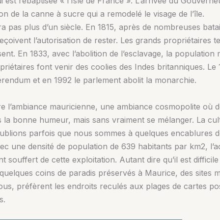
ui est rebaptisée « l’Isle de France ». L’arrivée du Gouve
on de la canne à sucre qui a remodelé le visage de l’île.
a pas plus d’un siècle. En 1815, après de nombreuses bataill
eçoivent l’autorisation de rester. Les grands propriétaires t
sent. En 1833, avec l’abolition de l’esclavage, la populati
riétaires font venir des coolies des Indes britanniques. Le 
rendum et en 1992 le parlement abolit la monarchie.
re l’ambiance mauricienne, une ambiance cosmopolite où de
ns la bonne humeur, mais sans vraiment se mélanger. La cult
oublions parfois que nous sommes à quelques encablures d
vec une densité de population de 639 habitants par km2, l’a
souffert de cette exploitation. Autant dire qu’il est diffici
te quelques coins de paradis préservés à Maurice, des sites 
s, préfèrent les endroits reculés aux plages de cartes pos
s.