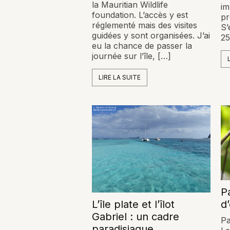
la Mauritian Wildlife
im
foundation. L’accès y est
pr
réglementé mais des visites
S’
guidées y sont organisées. J’ai
25
eu la chance de passer la
journée sur l’île, […]
LIRE LA SUITE
P
d
L’île plate et l’îlot
Gabriel : un cadre
Pa
paradisiaque