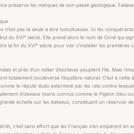
ice préserve les marques de son passé géologique. Falaise
ique
ce n’est pas la seule a être tumultueuse. Ici les conquérant
but du XVI° siècle. Elle prend alors le nom de Cirné qui sign
ndre la fin du XVI° siècle pour voir s’installer les premières 
dais et près d’un millier d’esclaves peuplent l’île. Mais l’im
s ont totalement bouleversé l’équilibre naturel. C’est à cett
e le réputé dodo exterminé par les rats contre lesquels l
galement d’oiseaux moins connus comme le Pigeon bleu ou
rande échelle sur les bateaux, constituant un réservoir de 
ntérêt, c’est sans effort que les Français s’en emparent en 