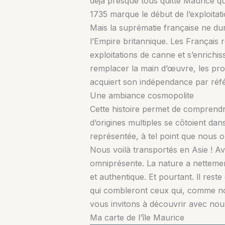
déjà presque tous quitté Maurice q
1735 marque le début de l’exploitati
Mais la suprématie française ne dur
l’Empire britannique. Les Français r
exploitations de canne et s’enrichis
remplacer la main d’œuvre, les prop
acquiert son indépendance par réfé
Une ambiance cosmopolite
Cette histoire permet de comprend
d’origines multiples se côtoient da
représentée, à tel point que nous 
Nous voilà transportés en Asie ! A
omniprésente. La nature a nettement 
et authentique. Et pourtant. ll res
qui combleront ceux qui, comme nou
vous invitons à découvrir avec nou
Ma carte de l’île Maurice