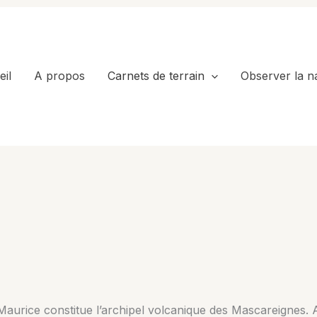
il
A propos
Carnets de terrain
Observer la n
 Maurice constitue l’archipel volcanique des Mascareignes. A