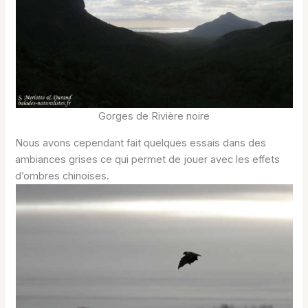
Gorges de Rivière noire
Nous avons cependant fait quelques essais dans des
ambiances grises ce qui permet de jouer avec les effets
d’ombres chinoises.