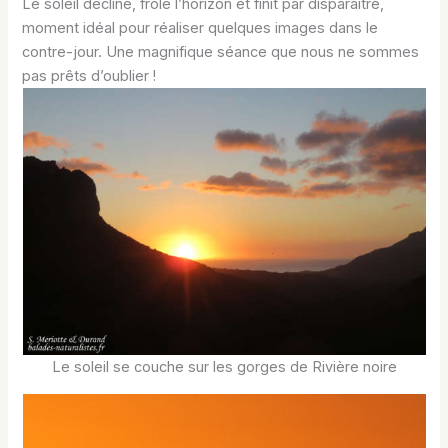
Le soleil décline, frôle l’horizon et finit par disparaître,
moment idéal pour réaliser quelques images dans le
contre-jour. Une magnifique séance que nous ne sommes
pas prêts d’oublier !
Le soleil se couche sur les gorges de Rivière noire