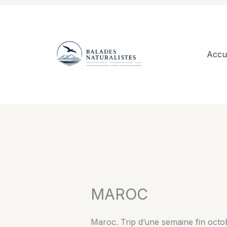
Aller
au
contenu
Accue
MAROC
Maroc. Trip d’une semaine fin octob