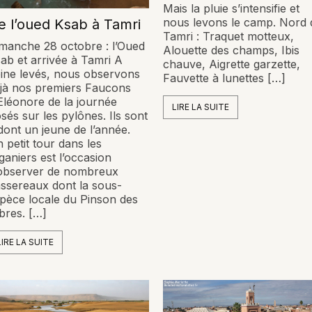
Mais la pluie s’intensifie et
nous levons le camp. Nord 
e l’oued Ksab à Tamri
Tamri : Traquet motteux,
manche 28 octobre : l’Oued
Alouette des champs, Ibis
ab et arrivée à Tamri A
chauve, Aigrette garzette,
ine levés, nous observons
Fauvette à lunettes […]
jà nos premiers Faucons
Eléonore de la journée
LIRE LA SUITE
sés sur les pylônes. Ils sont
dont un jeune de l’année.
 petit tour dans les
ganiers est l’occasion
observer de nombreux
ssereaux dont la sous-
pèce locale du Pinson des
bres. […]
LIRE LA SUITE