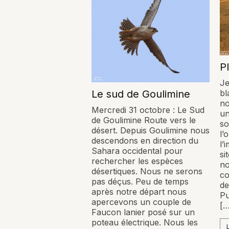
P
Je
Le sud de Goulimine
bl
no
Mercredi 31 octobre : Le Sud
un
de Goulimine Route vers le
so
désert. Depuis Goulimine nous
l’
descendons en direction du
l’
Sahara occidental pour
si
rechercher les espèces
no
désertiques. Nous ne serons
co
pas déçus. Peu de temps
de
après notre départ nous
Pu
apercevons un couple de
[…
Faucon lanier posé sur un
poteau électrique. Nous les