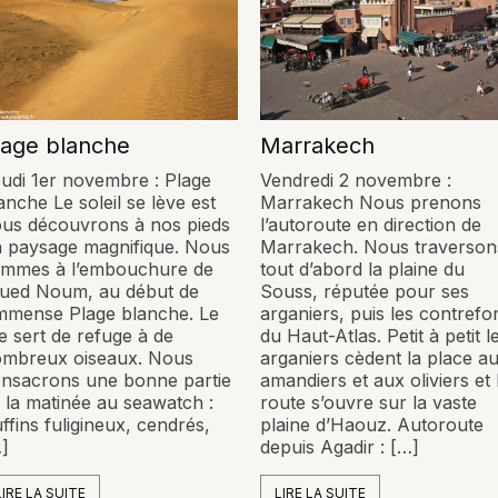
lage blanche
Marrakech
udi 1er novembre : Plage
Vendredi 2 novembre :
anche Le soleil se lève est
Marrakech Nous prenons
us découvrons à nos pieds
l’autoroute en direction de
 paysage magnifique. Nous
Marrakech. Nous traverson
mmes à l’embouchure de
tout d’abord la plaine du
oued Noum, au début de
Souss, réputée pour ses
immense Plage blanche. Le
arganiers, puis les contrefo
te sert de refuge à de
du Haut-Atlas. Petit à petit l
mbreux oiseaux. Nous
arganiers cèdent la place a
nsacrons une bonne partie
amandiers et aux oliviers et 
 la matinée au seawatch :
route s’ouvre sur la vaste
ffins fuligineux, cendrés,
plaine d’Haouz. Autoroute
]
depuis Agadir : […]
LIRE LA SUITE
LIRE LA SUITE