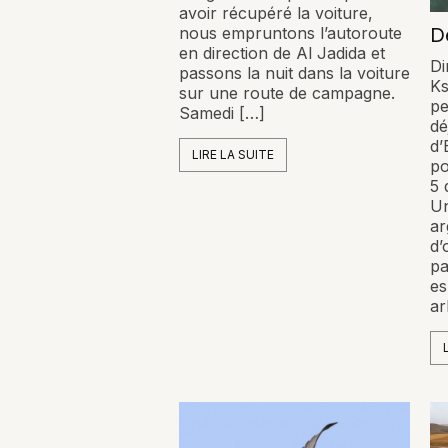
avoir récupéré la voiture,
nous empruntons l’autoroute
D
en direction de Al Jadida et
Di
passons la nuit dans la voiture
Ks
sur une route de campagne.
pe
Samedi […]
dé
d’
LIRE LA SUITE
po
5 
Un
ar
d’
pa
es
ar