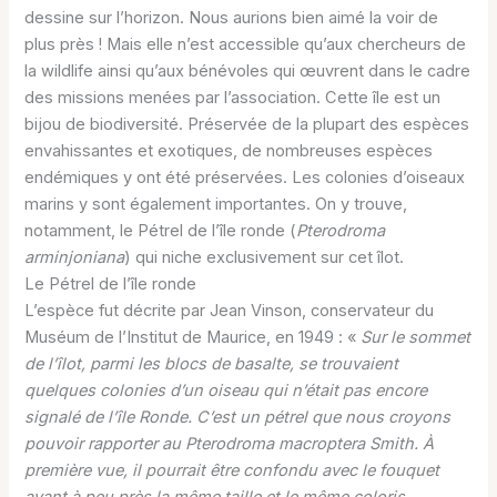
dessine sur l’horizon. Nous aurions bien aimé la voir de
plus près ! Mais elle n’est accessible qu’aux chercheurs de
la wildlife ainsi qu’aux bénévoles qui œuvrent dans le cadre
des missions menées par l’association. Cette île est un
bijou de biodiversité. Préservée de la plupart des espèces
envahissantes et exotiques, de nombreuses espèces
endémiques y ont été préservées. Les colonies d’oiseaux
marins y sont également importantes. On y trouve,
notamment, le Pétrel de l’île ronde (
Pterodroma
arminjoniana
) qui niche exclusivement sur cet îlot.
Le Pétrel de l’île ronde
L’espèce fut décrite par Jean Vinson, conservateur du
Muséum de l’Institut de Maurice, en 1949 : «
Sur le sommet
de l’îlot, parmi les blocs de basalte, se trouvaient
quelques colonies d’un oiseau qui n’était pas encore
signalé de l’île Ronde. C’est un pétrel que nous croyons
pouvoir rapporter au Pterodroma macroptera Smith. À
première vue, il pourrait être confondu avec le fouquet
ayant à peu près la même taille et le même coloris