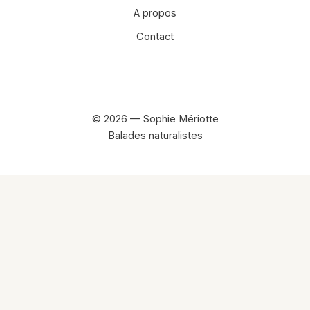
A propos
Contact
Facebook
Instagram
© 2026 — Sophie Mériotte
Balades naturalistes