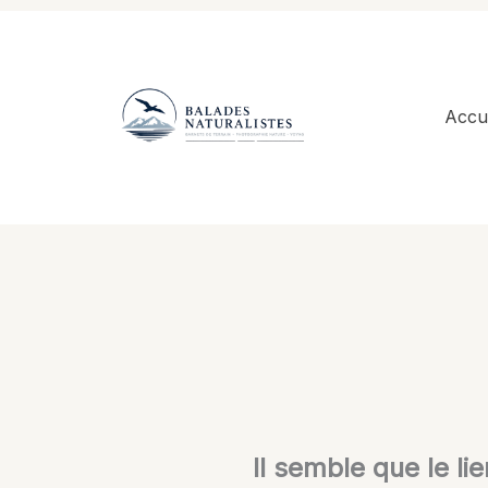
Aller
au
contenu
Accue
Il semble que le li