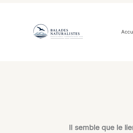
Aller
au
contenu
Accue
Il semble que le li