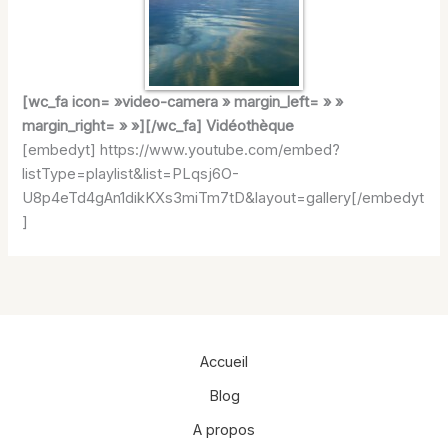
[wc_fa icon= »video-camera » margin_left= » »
margin_right= » »][/wc_fa] Vidéothèque
[embedyt] https://www.youtube.com/embed?
listType=playlist&list=PLqsj6O-
U8p4eTd4gAn1dikKXs3miTm7tD&layout=gallery[/embedyt
]
Accueil
Blog
A propos