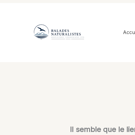
Aller
au
contenu
Accue
Il semble que le li