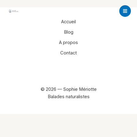
Aller
au
contenu
Accueil
Blog
A propos
Contact
Facebook
Instagram
© 2026 — Sophie Mériotte
Balades naturalistes