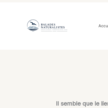
Aller
au
contenu
Accue
Il semble que le li