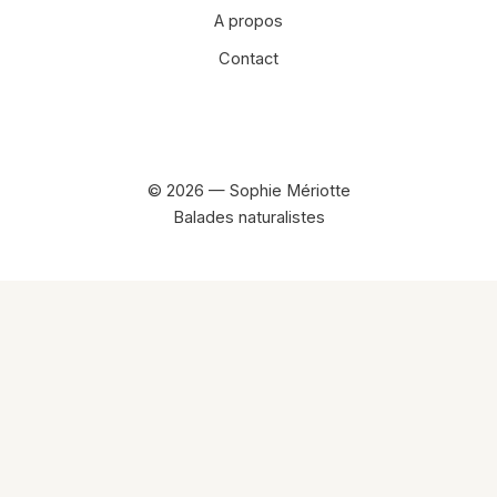
A propos
Contact
Facebook
Instagram
© 2026 — Sophie Mériotte
Balades naturalistes