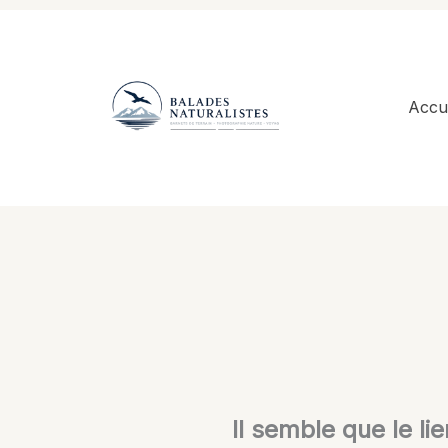
Aller
au
contenu
Accue
Il semble que le li