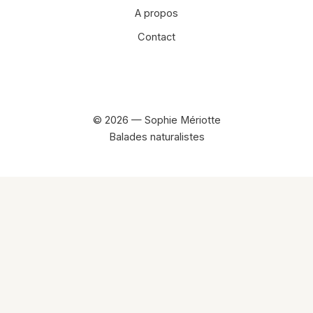
A propos
Contact
Facebook
Instagram
© 2026 — Sophie Mériotte
Balades naturalistes