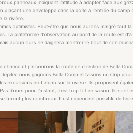
x panneaux indiquent l’attitude à adopter face aux grizzli
laçant une enveloppe dans la boîte à l’entrée du camp et a
la rivière.
mes optimistes. Peut-être que nous aurons malgré tout la 
. La plateforme d’observation au bord de la route est d’ai
 mais aucun ours ne daignera montrer le bout de son museau.
e chance et parcourons la route en direction de Bella Coola
 dépitée nous gagnons Bella Coola et faisons un stop pour 
des excursions en bateau sur la rivière. Ils proposent éga
s d’ours pour l’instant, il est trop tôt en saison. Ils son
 feront plus nombreux. Il est cependant possible de faire