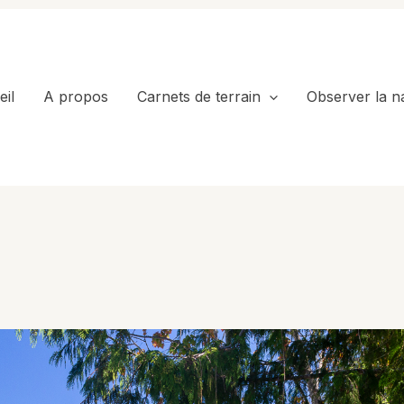
il
A propos
Carnets de terrain
Observer la n