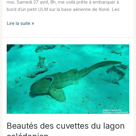
moi. Samedi 27 avril, 8h, me voilà prête à embarquer à
bord d’un petit ULM sur la base aérienne de Koné. Les
Survol
Lire la suite »
du
Coeur
de
Voh
Beautés des cuvettes du lagon