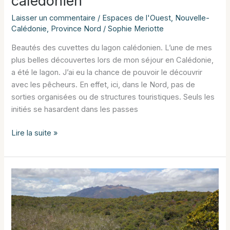
calédonien
Laisser un commentaire
/
Espaces de l'Ouest
,
Nouvelle-
Calédonie
,
Province Nord
/
Sophie Meriotte
Beautés des cuvettes du lagon calédonien. L’une de mes
plus belles découvertes lors de mon séjour en Calédonie,
a été le lagon. J’ai eu la chance de pouvoir le découvrir
avec les pêcheurs. En effet, ici, dans le Nord, pas de
sorties organisées ou de structures touristiques. Seuls les
initiés se hasardent dans les passes
Beautés
Lire la suite »
des
cuvettes
du
lagon
calédonien