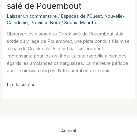
salé de Pouembout
Laisser un commentaire
/
Espaces de l'Ouest
,
Nouvelle-
Calédonie
,
Province Nord
/
Sophie Meriotte
Observer les oiseaux au Creek salé de Pouembout. A la
sortie du village de Pouembout, une piste conduit à la mise
à l’eau de Creek salé. Elle est particulièrement
intéressante pour les ornithos. Le site rappelle à bien des
égards les ambiances camarguaises. La meilleure période
pour le birdwatching est l’été austral entre le mois
Observer
Lire la suite »
les
oiseaux
au
Creek
salé
de
Accueil
Pouembout