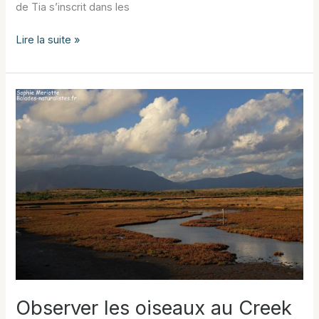
de Tia s’inscrit dans les
Randonnée
Lire la suite »
sur
le
Plateau
de
Tia
Observer les oiseaux au Creek