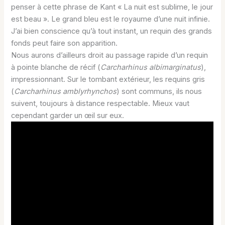
penser à cette phrase de Kant « La nuit est sublime, le jour
est beau ». Le grand bleu est le royaume d’une nuit infinie.
J’ai bien conscience qu’à tout instant, un requin des grands
fonds peut faire son apparition.
Nous aurons d’ailleurs droit au passage rapide d’un requin
à pointe blanche de récif (
Carcharhinus albimarginatus
),
impressionnant. Sur le tombant extérieur, les requins gris
(
Carcharhinus amblyrhynchos
) sont communs, ils nous
suivent, toujours à distance respectable. Mieux vaut
cependant garder un œil sur eux.