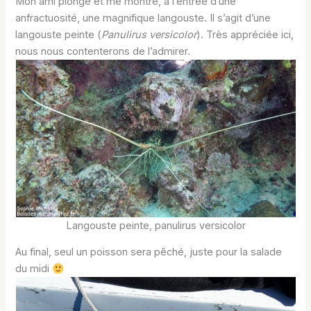
Mon ami plonge et me montre, à l’entrée d’une
anfractuosité, une magnifique langouste. Il s’agit d’une
langouste peinte (
P
anulirus versicolor
). Très appréciée ici,
nous nous contenterons de l’admirer.
Langouste peinte, panulirus versicolor
Au final, seul un poisson sera pêché, juste pour la salade
du midi