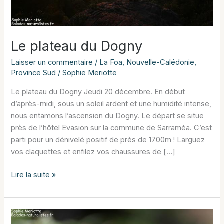
Le plateau du Dogny
Laisser un commentaire
/
La Foa
,
Nouvelle-Calédonie
,
Province Sud
/
Sophie Meriotte
Le plateau du Dogny Jeudi 20 décembre. En début
d’après-midi, sous un soleil ardent et une humidité intense,
nous entamons l’ascension du Dogny. Le départ se situe
près de l’hôtel Evasion sur la commune de Sarraméa. C’est
parti pour un dénivelé positif de près de 1700m ! Larguez
vos claquettes et enfilez vos chaussures de […]
Le
Lire la suite »
plateau
du
Dogny