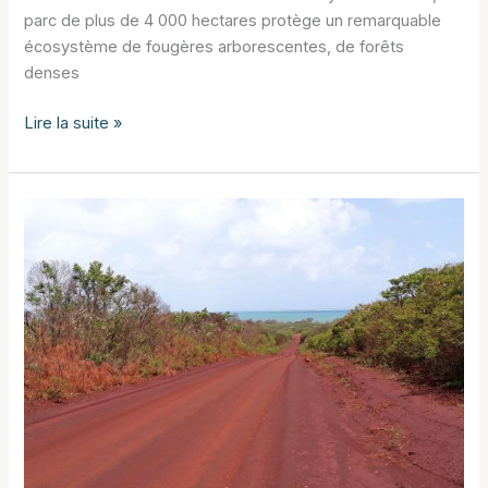
parc de plus de 4 000 hectares protège un remarquable
écosystème de fougères arborescentes, de forêts
denses
Les
Lire la suite »
10
ans
du
Parc
des
Grandes
Fougères