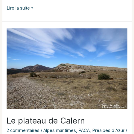
Réserve
Lire la suite »
des
Monts
d’Azur
:
un
laboratoire
du
réensauvagement
Le plateau de Calern
2 commentaires
/
Alpes maritimes
,
PACA
,
Préalpes d'Azur
/