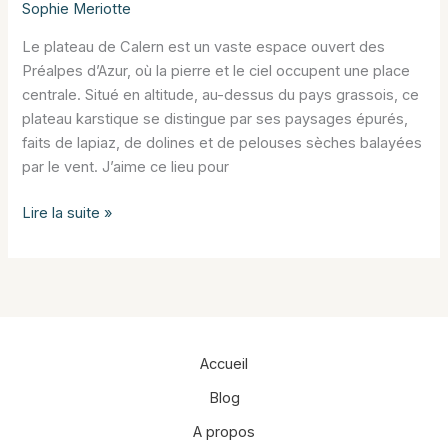
Sophie Meriotte
Le plateau de Calern est un vaste espace ouvert des
Préalpes d’Azur, où la pierre et le ciel occupent une place
centrale. Situé en altitude, au-dessus du pays grassois, ce
plateau karstique se distingue par ses paysages épurés,
faits de lapiaz, de dolines et de pelouses sèches balayées
par le vent. J’aime ce lieu pour
Le
Lire la suite »
plateau
de
Calern
Accueil
Blog
A propos