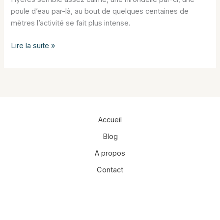
poule d’eau par-là, au bout de quelques centaines de
mètres l’activité se fait plus intense.
L’appel
Lire la suite »
du
coucou
Accueil
Blog
A propos
Contact
Facebook
Instagram