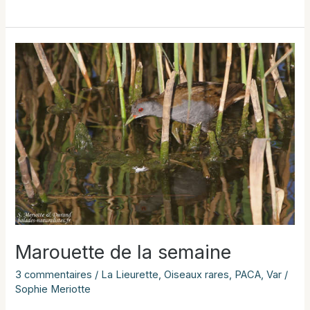
en
halte
migratoire
à
Hyères
Marouette de la semaine
3 commentaires
/
La Lieurette
,
Oiseaux rares
,
PACA
,
Var
/
Sophie Meriotte