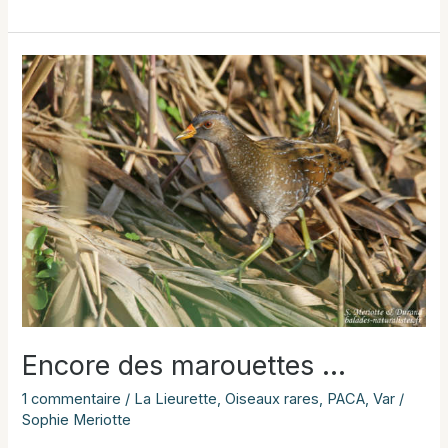
migration
sur
la
zone
humide
de
la
Lieurette
(Hyères)
Encore des marouettes …
1 commentaire
/
La Lieurette
,
Oiseaux rares
,
PACA
,
Var
/
Sophie Meriotte