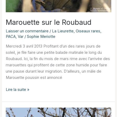
Marouette sur le Roubaud
Laisser un commentaire
/
La Lieurette
,
Oiseaux rares
,
PACA
,
Var
/
Sophie Meriotte
Mercredi 3 avril 2013 Profitant d’un des rares jours de
soleil, je file faire une petite balade matinale le long du
Roubaud. Ici, la fin du mois de mars rime avec l’arrivée des
marouettes qui profitent de cette zone humide pour faire
une pause durant leur migration. D’ailleurs, un mâle de
Marouette poussin est annoncé
Marouette
Lire la suite »
sur
le
Roubaud