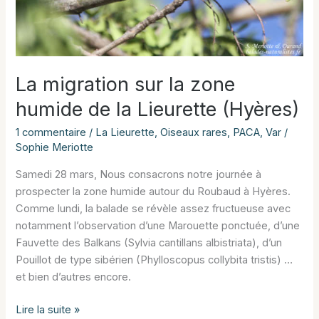
La migration sur la zone
humide de la Lieurette (Hyères)
1 commentaire
/
La Lieurette
,
Oiseaux rares
,
PACA
,
Var
/
Sophie Meriotte
Samedi 28 mars, Nous consacrons notre journée à
prospecter la zone humide autour du Roubaud à Hyères.
Comme lundi, la balade se révèle assez fructueuse avec
notamment l’observation d’une Marouette ponctuée, d’une
Fauvette des Balkans (Sylvia cantillans albistriata), d’un
Pouillot de type sibérien (Phylloscopus collybita tristis) …
et bien d’autres encore.
La
Lire la suite »