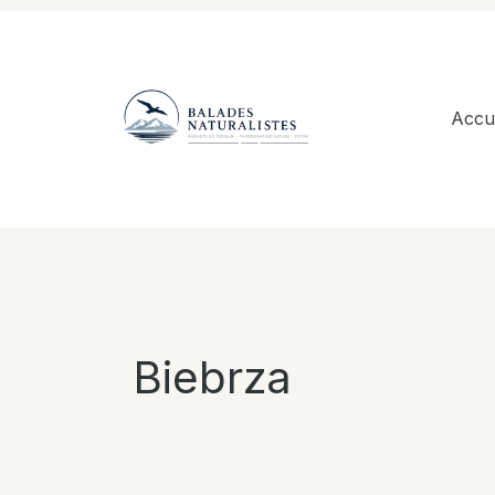
Aller
au
contenu
Accue
Biebrza