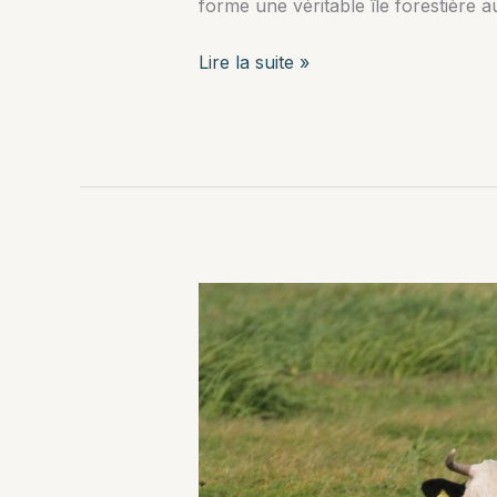
forme une véritable île forestière
La
Lire la suite »
forêt
de
Grzedy