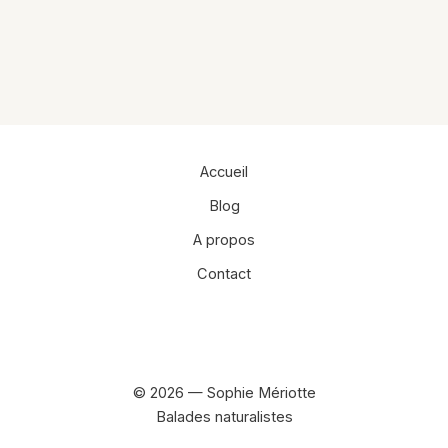
Alternative:
Accueil
Blog
A propos
Contact
Facebook
Instagram
© 2026 — Sophie Mériotte
Balades naturalistes