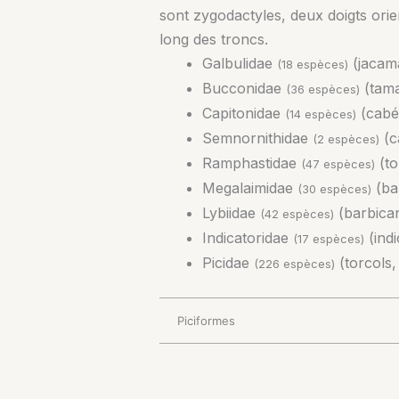
sont zygodactyles, deux doigts orien
long des troncs.
Galbulidae
(jacam
(18 espèces)
Bucconidae
(tama
(36 espèces)
Capitonidae
(cabé
(14 espèces)
Semnornithidae
(c
(2 espèces)
Ramphastidae
(to
(47 espèces)
Megalaimidae
(ba
(30 espèces)
Lybiidae
(barbican
(42 espèces)
Indicatoridae
(indi
(17 espèces)
Picidae
(torcols,
(226 espèces)
Piciformes