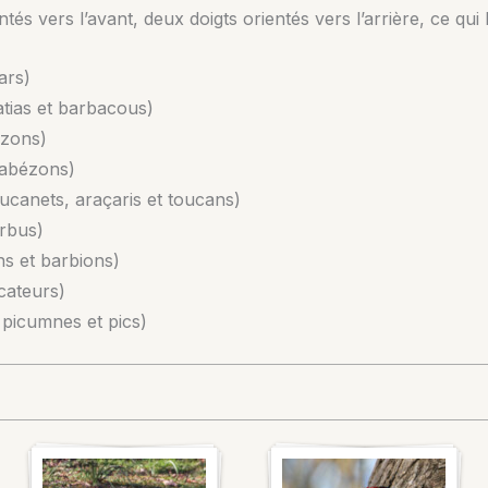
tés vers l’avant, deux doigts orientés vers l’arrière, ce qu
ars)
tias et barbacous)
zons)
abézons)
ucanets, araçaris et toucans)
rbus)
s et barbions)
cateurs)
 picumnes et pics)