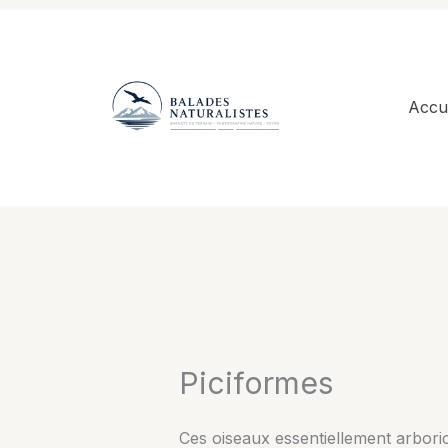
Aller
au
contenu
Accue
Piciformes
Ces oiseaux essentiellement arborico