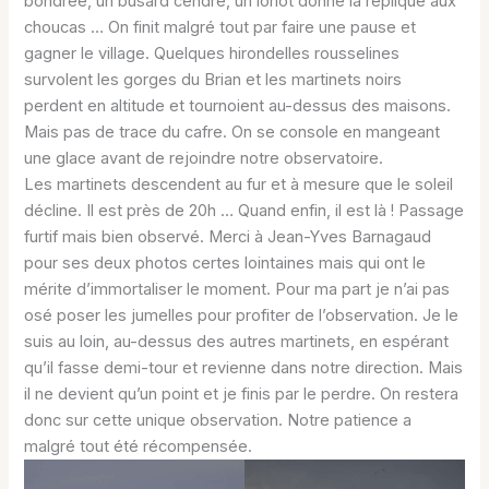
bondrée, un busard cendré, un loriot donne la réplique aux
choucas … On finit malgré tout par faire une pause et
gagner le village. Quelques hirondelles rousselines
survolent les gorges du Brian et les martinets noirs
perdent en altitude et tournoient au-dessus des maisons.
Mais pas de trace du cafre. On se console en mangeant
une glace avant de rejoindre notre observatoire.
Les martinets descendent au fur et à mesure que le soleil
décline. Il est près de 20h … Quand enfin, il est là ! Passage
furtif mais bien observé. Merci à Jean-Yves Barnagaud
pour ses deux photos certes lointaines mais qui ont le
mérite d’immortaliser le moment. Pour ma part je n’ai pas
osé poser les jumelles pour profiter de l’observation. Je le
suis au loin, au-dessus des autres martinets, en espérant
qu’il fasse demi-tour et revienne dans notre direction. Mais
il ne devient qu’un point et je finis par le perdre. On restera
donc sur cette unique observation. Notre patience a
malgré tout été récompensée.