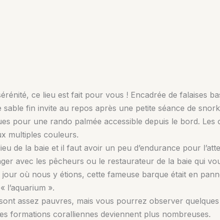
énité, ce lieu est fait pour vous ! Encadrée de falaises ba
sable fin invite au repos après une petite séance de snorkel
gues pour une rando palmée accessible depuis le bord. Le
ux multiples couleurs.
ieu de la baie et il faut avoir un peu d’endurance pour l’att
ranger avec les pêcheurs ou le restaurateur de la baie qui v
e jour où nous y étions, cette fameuse barque était en pa
 « l’aquarium ».
 sont assez pauvres, mais vous pourrez observer quelques
es formations coralliennes deviennent plus nombreuses.