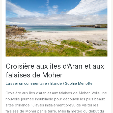
et
patrimoine
du
parc
national
de
Butrint
Croisière aux îles d’Aran et aux
falaises de Moher
Laisser un commentaire
/
Irlande
/
Sophie Meriotte
Croisière aux îles d’Aran et aux falaises de Moher. Voila une
nouvelle journée inoubliable pour découvrir les plus beaux
sites d’Irlande ! J’avais initialement prévu de visiter les
falaises de Moher par la terre. Mais la météo du début du