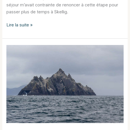
séjour m’avait contrainte de renoncer à cette étape pour
passer plus de temps à Skellig.
Croisière
Lire la suite »
aux
îles
d’Aran
et
aux
falaises
de
Moher