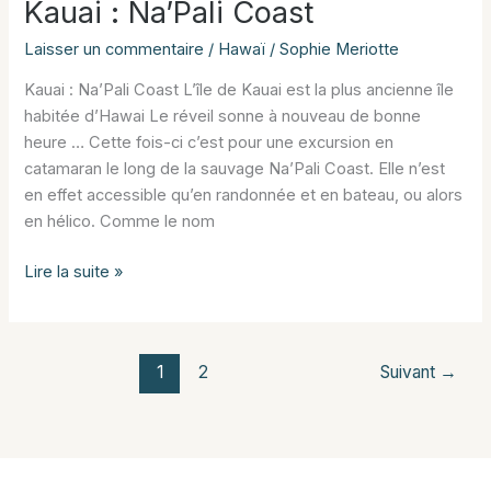
Kauai : Na’Pali Coast
Laisser un commentaire
/
Hawaï
/
Sophie Meriotte
Kauai : Na’Pali Coast L’île de Kauai est la plus ancienne île
habitée d’Hawai Le réveil sonne à nouveau de bonne
heure … Cette fois-ci c’est pour une excursion en
catamaran le long de la sauvage Na’Pali Coast. Elle n’est
en effet accessible qu’en randonnée et en bateau, ou alors
en hélico. Comme le nom
Kauai
Lire la suite »
:
Na’Pali
Coast
1
2
Suivant
→