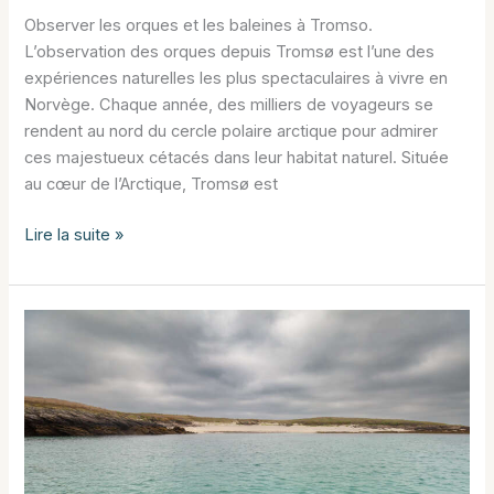
Observer les orques et les baleines à Tromso.
L’observation des orques depuis Tromsø est l’une des
expériences naturelles les plus spectaculaires à vivre en
Norvège. Chaque année, des milliers de voyageurs se
rendent au nord du cercle polaire arctique pour admirer
ces majestueux cétacés dans leur habitat naturel. Située
au cœur de l’Arctique, Tromsø est
Observer
Lire la suite »
les
orques
et
les
baleines
à
Tromso