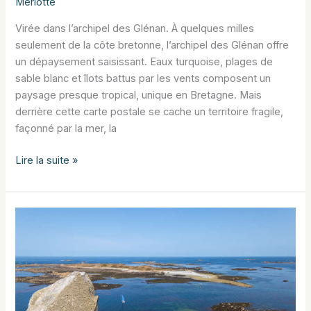
Meriotte
Virée dans l’archipel des Glénan. À quelques milles
seulement de la côte bretonne, l’archipel des Glénan offre
un dépaysement saisissant. Eaux turquoise, plages de
sable blanc et îlots battus par les vents composent un
paysage presque tropical, unique en Bretagne. Mais
derrière cette carte postale se cache un territoire fragile,
façonné par la mer, la
Virée
Lire la suite »
dans
l’archipel
des
Glénan