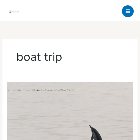
Aller
au
contenu
boat trip