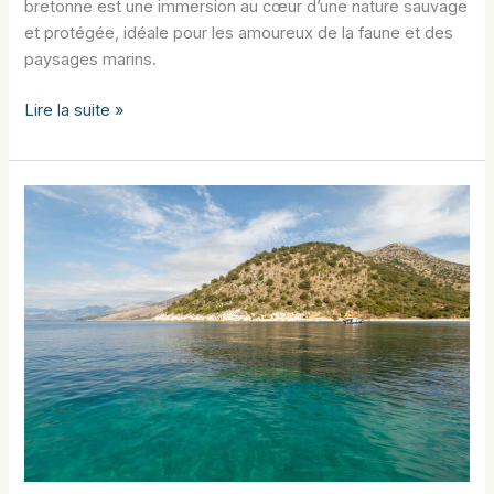
bretonne est une immersion au cœur d’une nature sauvage
et protégée, idéale pour les amoureux de la faune et des
paysages marins.
Une
Lire la suite »
journée
dans
la
réserve
des
sept
îles