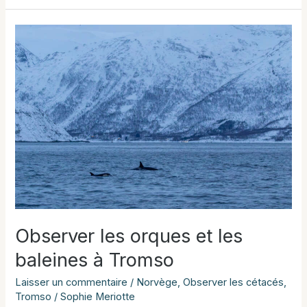
oiseaux
et
des
dauphins
dans
le
Mor
Braz
Observer les orques et les
baleines à Tromso
Laisser un commentaire
/
Norvège
,
Observer les cétacés
,
Tromso
/
Sophie Meriotte