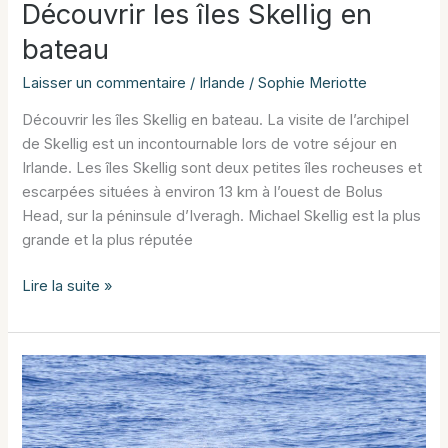
Découvrir les îles Skellig en
bateau
Laisser un commentaire
/
Irlande
/
Sophie Meriotte
Découvrir les îles Skellig en bateau. La visite de l’archipel
de Skellig est un incontournable lors de votre séjour en
Irlande. Les îles Skellig sont deux petites îles rocheuses et
escarpées situées à environ 13 km à l’ouest de Bolus
Head, sur la péninsule d’Iveragh. Michael Skellig est la plus
grande et la plus réputée
Découvrir
Lire la suite »
les
îles
Skellig
en
bateau