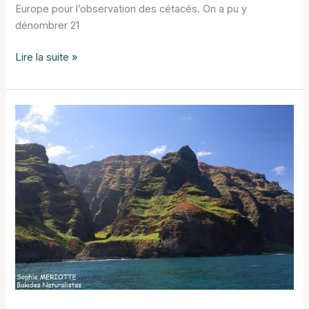
Europe pour l’observation des cétacés. On a pu y
dénombrer 21
Observer
Lire la suite »
les
dauphins
à
Tenerife