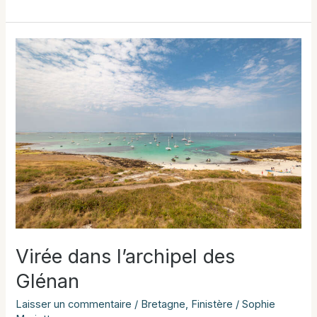
journée
au
cœur
de
la
mer
d’Iroise
Virée dans l’archipel des
Glénan
Laisser un commentaire
/
Bretagne
,
Finistère
/
Sophie