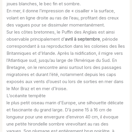
joues blanches, le bec fin et sombre.
En mer, il donne l’impression de « cisailler » la surface,
volant en ligne droite au ras de l’eau, profitant des creux
des vagues pour se dissimuler momentanément.
Sur les côtes bretonnes, le Puffin des Anglais est ainsi
observable principalement d’
avril à septembre
, période
correspondant à sa reproduction dans les colonies des îles
Britanniques et d’Irlande. Après la nidification, il migre vers
l’Atlantique sud, jusqu’au large de l’Amérique du Sud. En
Bretagne, on le rencontre ainsi surtout lors des passages
migratoires et durant l’été, notamment depuis les caps
exposés aux vents d’ouest ou lors de sorties en mer dans
le Mor Braz et en mer d’Iroise.
L’océanite tempête
le plus petit oiseau marin d’Europe, une silhouette délicate
et fascinante du grand large. D’à peine 15 à 16 cm de
longueur pour une envergure d’environ 40 cm, il évoque
une petite hirondelle sombre virevoltant au ras des
vagues. Son plumage est entièrement brun noirâtre, à