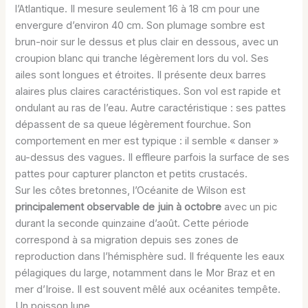
l’Atlantique. Il mesure seulement 16 à 18 cm pour une
envergure d’environ 40 cm. Son plumage sombre est
brun-noir sur le dessus et plus clair en dessous, avec un
croupion blanc qui tranche légèrement lors du vol. Ses
ailes sont longues et étroites. Il présente deux barres
alaires plus claires caractéristiques. Son vol est rapide et
ondulant au ras de l’eau. Autre caractéristique : ses pattes
dépassent de sa queue légèrement fourchue. Son
comportement en mer est typique : il semble « danser »
au-dessus des vagues. Il effleure parfois la surface de ses
pattes pour capturer plancton et petits crustacés.
Sur les côtes bretonnes, l’Océanite de Wilson est
principalement observable de juin à octobre
avec un pic
durant la seconde quinzaine d’août. Cette période
correspond à sa migration depuis ses zones de
reproduction dans l’hémisphère sud. Il fréquente les eaux
pélagiques du large, notamment dans le Mor Braz et en
mer d’Iroise. Il est souvent mêlé aux océanites tempête.
Un poisson lune