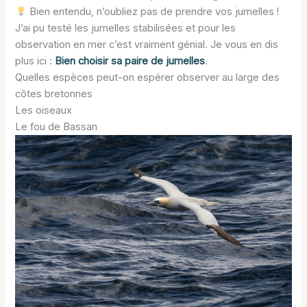
Bien entendu, n’oubliez pas de prendre vos jumelles !
J’ai pu testé les jumelles stabilisées et pour les
observation en mer c’est vraiment génial. Je vous en dis
plus ici :
Bien choisir sa paire de jumelles
.
Quelles espèces peut-on espérer observer au large des
côtes bretonnes
Les oiseaux
Le fou de Bassan