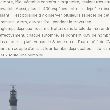
tobre, l’île, véritable carrefour migratoire, devient très att
awatch. Aussi, plus de 400 espèces ont-elles déjà été obse
essant : il est possible d’y observer plusieurs espèces de cé
mmuns. Alors, ouvrez l’œil pendant la traversée !
temps déjà que l’idée me trottait dans la tête de me rendre
 qu’effectivement, chaque automne, se donnent RDV de nomb
las et autres piafs venus de Sibérie ou de l’autre côté de l’At
ant un couple d’amis et leur bambin déjà cocheur ! Je les 
i eux toute une semaine !