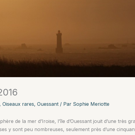
2016
,
Oiseaux rares
,
Ouessant
/ Par
Sophie Meriotte
phère de la mer d’Iroise, l’île d’Ouessant jouit d’une très 
uses y sont peu nombreuses, seulement près d’une cinquant