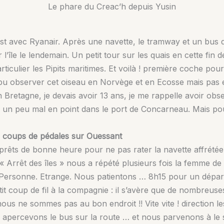
Le phare du Creac’h depuis Yusin
t avec Ryanair. Après une navette, le tramway et un bus de v
 l’île le lendemain. Un petit tour sur les quais en cette fi
iculier les Pipits maritimes. Et voilà ! première coche pou
à pu observer cet oiseau en Norvège et en Ecosse mais pas e
en Bretagne, je devais avoir 13 ans, je me rappelle avoir o
l un peu mal en point dans le port de Concarneau. Mais pour
s coups de pédales sur Ouessant
rêts de bonne heure pour ne pas rater la navette affrétée
 Arrêt des îles » nous a répété plusieurs fois la femme de
é. Personne. Etrange. Nous patientons … 8h15 pour un dépa
t coup de fil à la compagnie : il s’avère que de nombreuse
us ne sommes pas au bon endroit !! Vite vite ! direction l
 apercevons le bus sur la route … et nous parvenons à le 