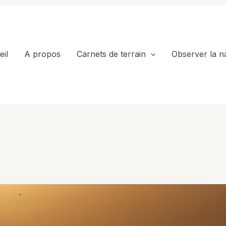
il
A propos
Carnets de terrain
Observer la n