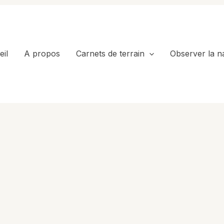
il
A propos
Carnets de terrain
Observer la n