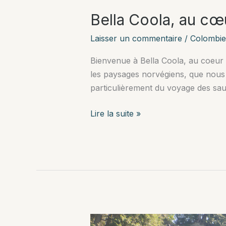
Bella Coola, au cœu
Laisser un commentaire
/
Colombie
Bienvenue à Bella Coola, au coeur d
les paysages norvégiens, que nous t
particulièrement du voyage des s
Bella
Lire la suite »
Coola,
au
cœur
de
la
rain
forest