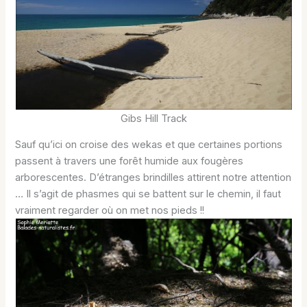
Gibs Hill Track
Sauf qu’ici on croise des wekas et que certaines portions
passent à travers une forêt humide aux fougères
arborescentes. D’étranges brindilles attirent notre attention
… Il s’agit de phasmes qui se battent sur le chemin, il faut
vraiment regarder où on met nos pieds !!