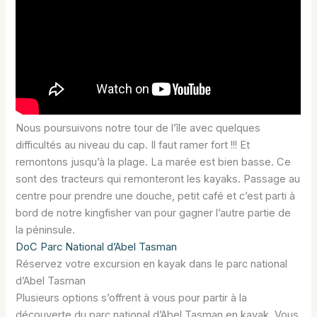
Nous poursuivons notre tour de l’île avec quelques
difficultés au niveau du cap. Il faut ramer fort !!! Et
remontons jusqu’à la plage. La marée est bien basse. Ce
sont des tracteurs qui remonteront les kayaks. Passage au
centre pour prendre une douche, petit café et c’est parti à
bord de notre kingfisher van pour gagner l’autre partie de
la péninsule.
DoC Parc National d’Abel Tasman
Réservez votre excursion en kayak dans le parc national
d’Abel Tasman
Plusieurs options s’offrent à vous pour partir à la
découverte du parc national d’Abel Tasman en kayak. Vous