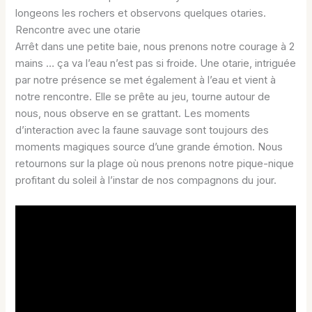
longeons les rochers et observons quelques otaries.
Rencontre avec une otarie
Arrêt dans une petite baie, nous prenons notre courage à 2
mains … ça va l’eau n’est pas si froide. Une otarie, intriguée
par notre présence se met également à l’eau et vient à
notre rencontre. Elle se prête au jeu, tourne autour de
nous, nous observe en se grattant. Les moments
d’interaction avec la faune sauvage sont toujours des
moments magiques source d’une grande émotion. Nous
retournons sur la plage où nous prenons notre pique-nique
profitant du soleil à l’instar de nos compagnons du jour.