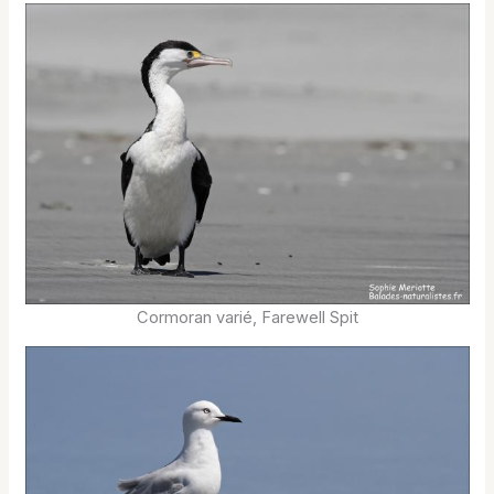
Cormoran varié, Farewell Spit