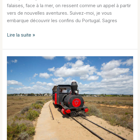
falaises, face à la mer, on ressent comme un appel à partir
vers de nouvelles aventures. Suivez-moi, je vous
embarque découvrir les confins du Portugal. Sagres
Sagres
Lire la suite »
et
cabo
de
Sao
Vicente
:
le
Finistère
sud
de
l’Europe