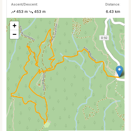
Ascent/Descent:
Distance:
453 m
453 m
6.43 km
+
−