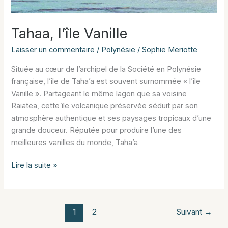
Tahaa, l’île Vanille
Laisser un commentaire
/
Polynésie
/
Sophie Meriotte
Située au cœur de l’archipel de la Société en Polynésie
française, l’île de Taha’a est souvent surnommée « l’île
Vanille ». Partageant le même lagon que sa voisine
Raiatea, cette île volcanique préservée séduit par son
atmosphère authentique et ses paysages tropicaux d’une
grande douceur. Réputée pour produire l’une des
meilleures vanilles du monde, Taha’a
Tahaa,
Lire la suite »
l’île
Vanille
1
2
Suivant
→