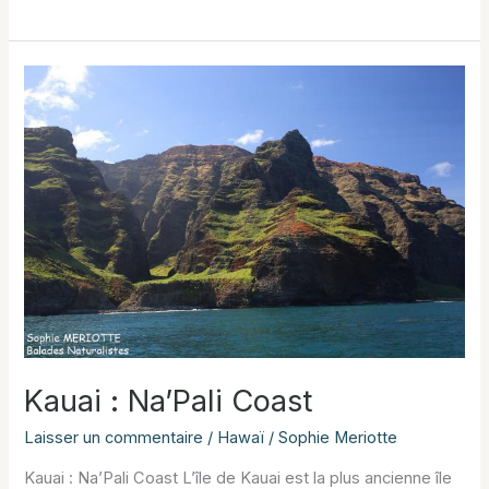
presqu’île
de
Giens
:
comment
explorer
ces
milieux
fragiles
Kauai : Na’Pali Coast
Laisser un commentaire
/
Hawaï
/
Sophie Meriotte
Kauai : Na’Pali Coast L’île de Kauai est la plus ancienne île