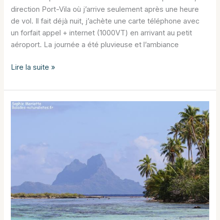
direction Port-Vila où j’arrive seulement après une heure
de vol. Il fait déjà nuit, j’achète une carte téléphone avec
un forfait appel + internet (1000VT) en arrivant au petit
aéroport. La journée a été pluvieuse et l’ambiance
Snorkeling
Lire la suite »
à
Dany
Island