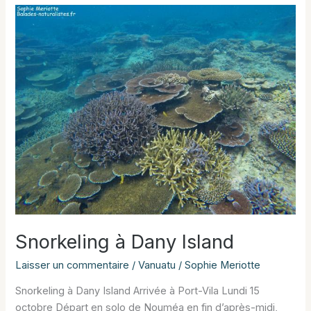
de
Santo
Snorkeling à Dany Island
Laisser un commentaire
/
Vanuatu
/
Sophie Meriotte
Snorkeling à Dany Island Arrivée à Port-Vila Lundi 15
octobre Départ en solo de Nouméa en fin d’après-midi,