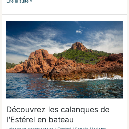
Où
Lire la suite »
faire
du
snorkeling
dans
le
Var
?
Découvrez les calanques de
l’Estérel en bateau