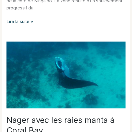
de la côte de Ningaloo. La zone résulte d’un soulèvement
progressif du
Cape
Lire la suite »
Range
National
Park
Nager avec les raies manta à
Coral Bay