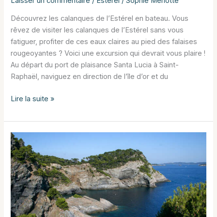
Laisser un commentaire
/
Estérel
/
Sophie Meriotte
Découvrez les calanques de l’Estérel en bateau. Vous
rêvez de visiter les calanques de l’Estérel sans vous
fatiguer, profiter de ces eaux claires au pied des falaises
rougeoyantes ? Voici une excursion qui devrait vous plaire !
Au départ du port de plaisance Santa Lucia à Saint-
Raphaël, naviguez en direction de l’île d’or et du
Découvrez
Lire la suite »
les
calanques
de
l’Estérel
en
bateau