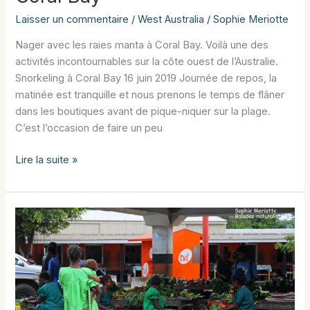
Laisser un commentaire
/
West Australia
/
Sophie Meriotte
Nager avec les raies manta à Coral Bay. Voilà une des
activités incontournables sur la côte ouest de l’Australie.
Snorkeling à Coral Bay 16 juin 2019 Journée de repos, la
matinée est tranquille et nous prenons le temps de flâner
dans les boutiques avant de pique-niquer sur la plage.
C’est l’occasion de faire un peu
Nager
Lire la suite »
avec
les
raies
manta
à
Coral
Bay