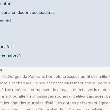
nafort
 dans un décor spectaculaire
 en été
nnafort
 Pennafort ?
rt
les Gorges de Pennafort ont été creusées au fil des millénai
parois rocheuses. Le site est particulièrement connu pour s
 méditerranéenne composée de pins, de chênes verts et de 
onnant où alternent passages rocheux, petites cascades, b
nt les chaudes journées d’été. Les gorges présentent égalem
aractéristiques de l’Estérel et de la Provence cristalline.