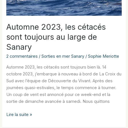
bord
de
la
Croix
Automne 2023, les cétacés
du
sont toujours au large de
Sud
Sanary
2 commentaires
/
Sorties en mer Sanary
/
Sophie Meriotte
Automne 2023, les cétacés sont toujours bien là. 14
octobre 2023, j’embarque à nouveau à bord de La Croix du
Sud avec l’équipe de Découverte du Vivant. Après des
journées quasi-estivales, le temps commence à tourner.
Un coup de vent est annoncé pour ce week-end et la
sortie de dimanche avancée à samedi. Nous quittons
Automne
Lire la suite »
2023,
les