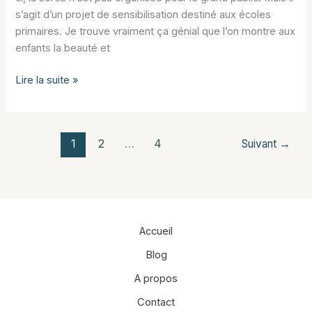
s’agit d’un projet de sensibilisation destiné aux écoles
primaires. Je trouve vraiment ça génial que l’on montre aux
enfants la beauté et
Un
Lire la suite »
dauphin
pas
si
1
2
…
4
Suivant
→
commun
Accueil
Blog
A propos
Contact