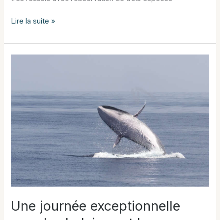
Trois
Lire la suite »
espèces
de
dauphins
au
large
de
Sanary
Une journée exceptionnelle