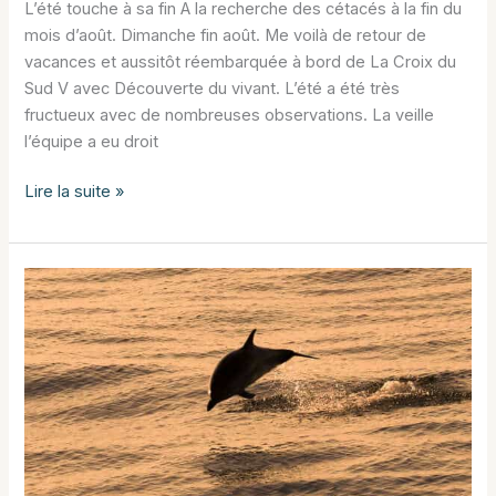
L’été touche à sa fin A la recherche des cétacés à la fin du
mois d’août. Dimanche fin août. Me voilà de retour de
vacances et aussitôt réembarquée à bord de La Croix du
Sud V avec Découverte du vivant. L’été a été très
fructueux avec de nombreuses observations. La veille
l’équipe a eu droit
A
Lire la suite »
la
recherche
des
cétacés
à
la
fin
du
mois
d’août