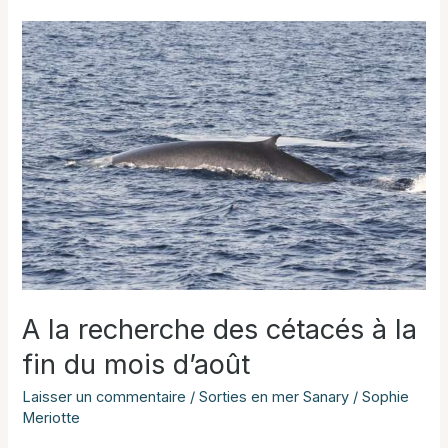
cétacés
sont
toujours
au
large
de
Sanary
A la recherche des cétacés à la
fin du mois d’août
Laisser un commentaire
/
Sorties en mer Sanary
/
Sophie
Meriotte