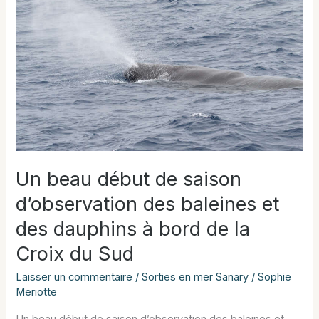
et
les
dauphins
Un beau début de saison
d’observation des baleines et
des dauphins à bord de la
Croix du Sud
Laisser un commentaire
/
Sorties en mer Sanary
/
Sophie
Meriotte
Un beau début de saison d’observation des baleines et