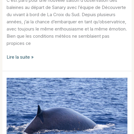
C’est parti pour une nouvelle saison d’observation des
baleines au départ de Sanary avec l’équipe de Découverte
du vivant à bord de La Croix du Sud. Depuis plusieurs
années, j’ai la chance d’embarquer en tant qu’observatrice,
avec toujours le même enthousiasme et la même émotion.
Bien que les conditions météos ne semblaient pas
propices ce
Voir
Lire la suite »
des
baleines
en
Provence
?
2023
débute
fort
!