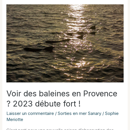
à
bord
de
La
Croix
du
Sud
Voir des baleines en Provence
? 2023 débute fort !
Laisser un commentaire
/
Sorties en mer Sanary
/
Sophie
Meriotte