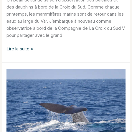
des dauphins à bord de la Croix du Sud. Comme chaque
printemps, les mammifères marins sont de retour dans les
eaux au large du Var. J’embarque à nouveau comme
observatrice à bord de la Compagnie de La Croix du Sud V
pour partager avec le grand
Un
Lire la suite »
beau
début
de
saison
d’observation
des
baleines
et
des
dauphins
à