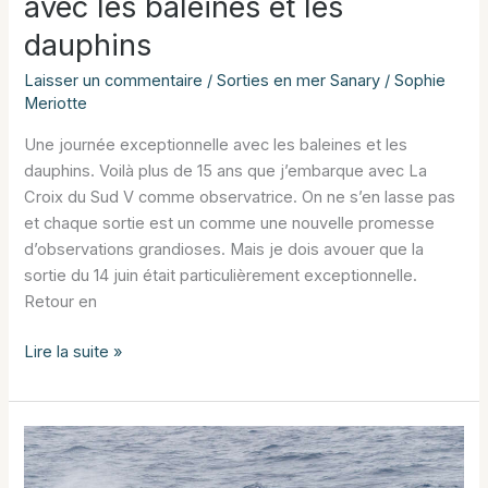
avec les baleines et les
dauphins
Laisser un commentaire
/
Sorties en mer Sanary
/
Sophie
Meriotte
Une journée exceptionnelle avec les baleines et les
dauphins. Voilà plus de 15 ans que j’embarque avec La
Croix du Sud V comme observatrice. On ne s’en lasse pas
et chaque sortie est un comme une nouvelle promesse
d’observations grandioses. Mais je dois avouer que la
sortie du 14 juin était particulièrement exceptionnelle.
Retour en
Une
Lire la suite »
journée
exceptionnelle
avec
les
baleines