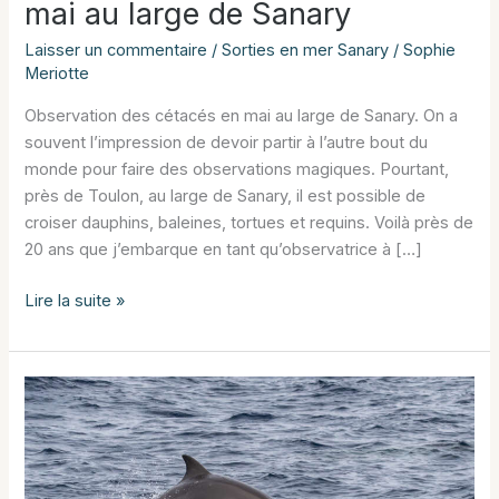
mai au large de Sanary
Laisser un commentaire
/
Sorties en mer Sanary
/
Sophie
Meriotte
Observation des cétacés en mai au large de Sanary. On a
souvent l’impression de devoir partir à l’autre bout du
monde pour faire des observations magiques. Pourtant,
près de Toulon, au large de Sanary, il est possible de
croiser dauphins, baleines, tortues et requins. Voilà près de
20 ans que j’embarque en tant qu’observatrice à […]
Observation
Lire la suite »
des
cétacés
en
mai
au
large
de