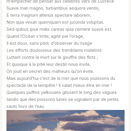
m’empêcher de penser aux célèbres vers de Lucrèce
Suave mari magno, turbantibus aequora ventis,
E terra magnum alterius spectare laborem,
Non quia vexari quemquam est jucunda voluptas.
Sed quibus ipse malis careas quia cernere suave est.
Quand l’Océan s’irrite, agité par l’orage,
Il est doux, sans péril, d’observer du rivage
Les efforts douloureux des tremblants matelots
Luttant contre la mort sur le gouffre des flots ;
Et quoique à la pitié leur destin nous invite,
On jouit en secret des malheurs qu’on évite.
Mais aujourd’hui c’est de la mer que nous jouissons du
spectacle de la tempête ! Il valait mieux être en mer !
Quelques puffins yelkouans glissent le long des vagues
tandis que des poissons lunes se signalent par de petits
sauts hors de l’eau.