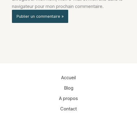
navigateur pour mon prochain commentaire.
Alternative:
Accueil
Blog
A propos
Contact
Facebook
Instagram