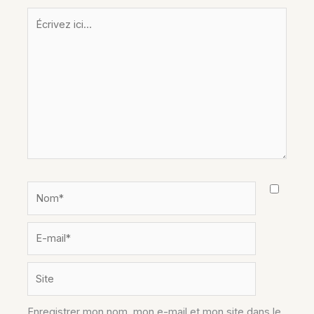
Écrivez
ici…
Nom*
E-
mail*
Site
Enregistrer mon nom, mon e-mail et mon site dans le