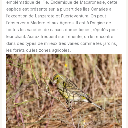
emblématique de l’île. Endémique de Macaronésie, cette
espèce est présente sur la plupart des îles Canaries à
l’exception de Lanzarote et Fuerteventura. On peut
l’observer à Madère et aux Açores. Il est à l’origine de
toutes les variétés de canaris domestiques, réputés pour
leur chant. Assez fréquent sur Ténérife, on le rencontre
dans des types de milieux très variés comme les jardins,
les forêts ou les zones agricoles.