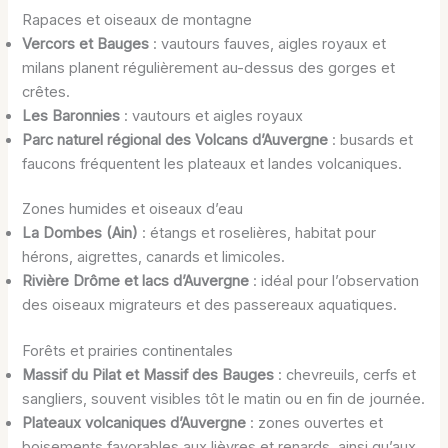
Rapaces et oiseaux de montagne
Vercors et Bauges
: vautours fauves, aigles royaux et
milans planent régulièrement au-dessus des gorges et
crêtes.
Les Baronnies
: vautours et aigles royaux
Parc naturel régional des Volcans d’Auvergne
: busards et
faucons fréquentent les plateaux et landes volcaniques.
Zones humides et oiseaux d’eau
La Dombes (Ain)
: étangs et roselières, habitat pour
hérons, aigrettes, canards et limicoles.
Rivière Drôme et lacs d’Auvergne
: idéal pour l’observation
des oiseaux migrateurs et des passereaux aquatiques.
Forêts et prairies continentales
Massif du Pilat et Massif des Bauges
: chevreuils, cerfs et
sangliers, souvent visibles tôt le matin ou en fin de journée.
Plateaux volcaniques d’Auvergne
: zones ouvertes et
boisements favorables aux lièvres et renards, ainsi qu’aux