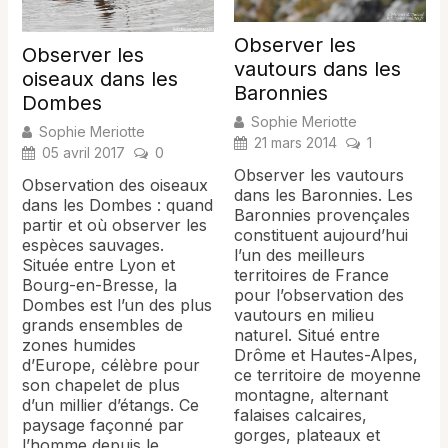
Observer les
Observer les
vautours dans les
oiseaux dans les
Baronnies
Dombes
Sophie Meriotte
Sophie Meriotte
21 mars 2014
1
05 avril 2017
0
Observer les vautours
Observation des oiseaux
dans les Baronnies. Les
dans les Dombes : quand
Baronnies provençales
partir et où observer les
constituent aujourd’hui
espèces sauvages.
l’un des meilleurs
Située entre Lyon et
territoires de France
Bourg-en-Bresse, la
pour l’observation des
Dombes est l’un des plus
vautours en milieu
grands ensembles de
naturel. Situé entre
zones humides
Drôme et Hautes-Alpes,
d’Europe, célèbre pour
ce territoire de moyenne
son chapelet de plus
montagne, alternant
d’un millier d’étangs. Ce
falaises calcaires,
paysage façonné par
gorges, plateaux et
l’homme depuis le