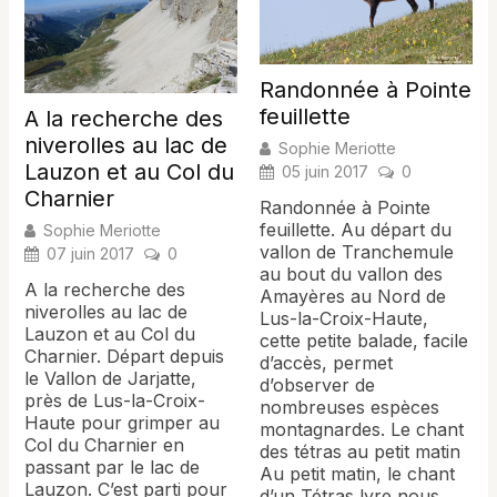
Randonnée à Pointe
feuillette
A la recherche des
niverolles au lac de
Sophie Meriotte
Lauzon et au Col du
05 juin 2017
0
Charnier
Randonnée à Pointe
feuillette. Au départ du
Sophie Meriotte
vallon de Tranchemule
07 juin 2017
0
au bout du vallon des
A la recherche des
Amayères au Nord de
niverolles au lac de
Lus-la-Croix-Haute,
Lauzon et au Col du
cette petite balade, facile
Charnier. Départ depuis
d’accès, permet
le Vallon de Jarjatte,
d’observer de
près de Lus-la-Croix-
nombreuses espèces
Haute pour grimper au
montagnardes. Le chant
Col du Charnier en
des tétras au petit matin
passant par le lac de
Au petit matin, le chant
Lauzon. C’est parti pour
d’un Tétras lyre nous