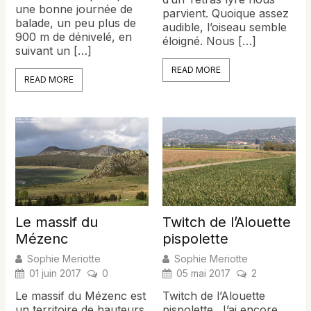
une bonne journée de
parvient. Quoique assez
balade, un peu plus de
audible, l’oiseau semble
900 m de dénivelé, en
éloigné. Nous […]
suivant un […]
READ MORE
READ MORE
Le massif du
Twitch de l’Alouette
Mézenc
pispolette
Sophie Meriotte
Sophie Meriotte
01 juin 2017
0
05 mai 2017
2
Le massif du Mézenc est
Twitch de l’Alouette
un territoire de hauteurs
pispolette. J’ai encore