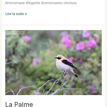
Ammomane élégante Ammomanes cinctura.
Ammomane
Lire la suite »
élégante
sur
Gruissan
La Palme