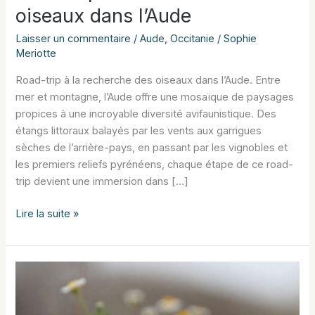
oiseaux dans l’Aude
Laisser un commentaire
/
Aude
,
Occitanie
/
Sophie
Meriotte
Road-trip à la recherche des oiseaux dans l’Aude. Entre
mer et montagne, l’Aude offre une mosaïque de paysages
propices à une incroyable diversité avifaunistique. Des
étangs littoraux balayés par les vents aux garrigues
sèches de l’arrière-pays, en passant par les vignobles et
les premiers reliefs pyrénéens, chaque étape de ce road-
trip devient une immersion dans […]
Road-
Lire la suite »
trip
à
la
recherche
des
oiseaux