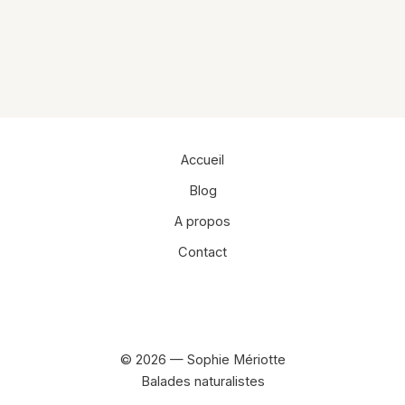
Alternative:
Accueil
Blog
A propos
Contact
Facebook
Instagram
© 2026 — Sophie Mériotte
Balades naturalistes