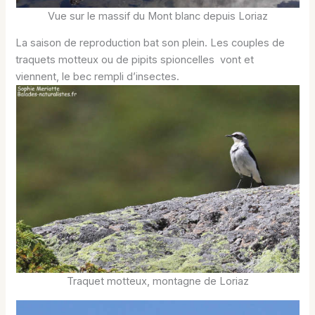
Vue sur le massif du Mont blanc depuis Loriaz
La saison de reproduction bat son plein. Les couples de
traquets motteux ou de pipits spioncelles vont et
viennent, le bec rempli d’insectes.
Traquet motteux, montagne de Loriaz