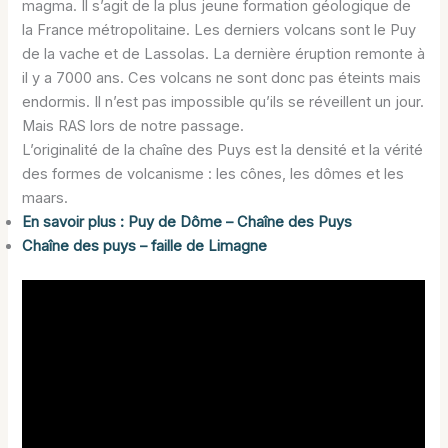
magma. Il s’agit de la plus jeune formation géologique de
la France métropolitaine. Les derniers volcans sont le Puy
de la vache et de Lassolas. La dernière éruption remonte à
il y a 7000 ans. Ces volcans ne sont donc pas éteints mais
endormis. Il n’est pas impossible qu’ils se réveillent un jour.
Mais RAS lors de notre passage.
L’originalité de la chaîne des Puys est la densité et la vérité
des formes de volcanisme : les cônes, les dômes et les
maars.
En savoir plus : Puy de Dôme – Chaîne des Puys
Chaîne des puys – faille de Limagne