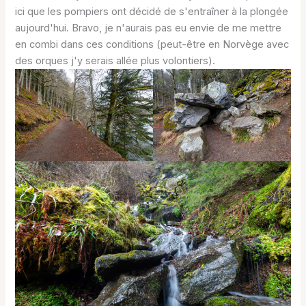
ici que les pompiers ont décidé de s'entraîner à la plongée
aujourd'hui. Bravo, je n'aurais pas eu envie de me mettre
en combi dans ces conditions (peut-être en Norvège avec
des orques j'y serais allée plus volontiers).