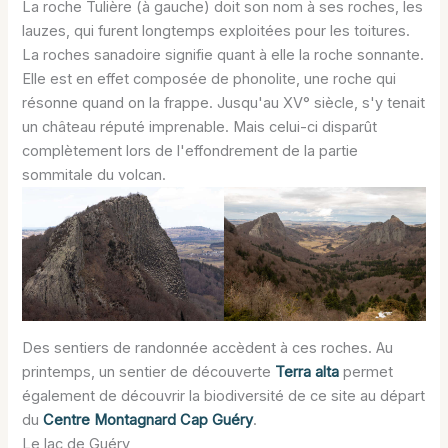
La roche Tulière (à gauche) doit son nom à ses roches, les
lauzes, qui furent longtemps exploitées pour les toitures.
La roches sanadoire signifie quant à elle la roche sonnante.
Elle est en effet composée de phonolite, une roche qui
résonne quand on la frappe. Jusqu'au XV° siècle, s'y tenait
un château réputé imprenable. Mais celui-ci disparût
complètement lors de l'effondrement de la partie
sommitale du volcan.
Des sentiers de randonnée accèdent à ces roches. Au
printemps, un sentier de découverte
Terra alta
permet
également de découvrir la biodiversité de ce site au départ
du
Centre Montagnard Cap Guéry
.
Le lac de Guéry