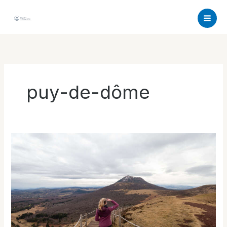
Aller
au
contenu
puy-de-dôme