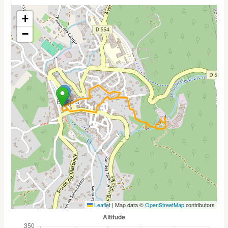
+
−
Leaflet
|
Map data ©
OpenStreetMap
contributors