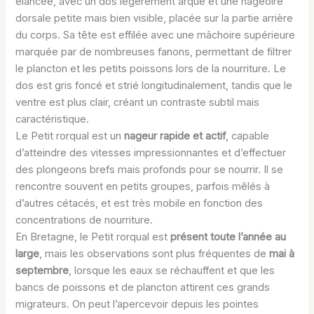
élancée, avec un dos légèrement arqué et une nageoire
dorsale petite mais bien visible, placée sur la partie arrière
du corps. Sa tête est effilée avec une mâchoire supérieure
marquée par de nombreuses fanons, permettant de filtrer
le plancton et les petits poissons lors de la nourriture. Le
dos est gris foncé et strié longitudinalement, tandis que le
ventre est plus clair, créant un contraste subtil mais
caractéristique.
Le Petit rorqual est un
nageur rapide et actif
, capable
d’atteindre des vitesses impressionnantes et d’effectuer
des plongeons brefs mais profonds pour se nourrir. Il se
rencontre souvent en petits groupes, parfois mêlés à
d’autres cétacés, et est très mobile en fonction des
concentrations de nourriture.
En Bretagne, le Petit rorqual est
présent toute l’année au
large
, mais les observations sont plus fréquentes de
mai à
septembre
, lorsque les eaux se réchauffent et que les
bancs de poissons et de plancton attirent ces grands
migrateurs. On peut l’apercevoir depuis les pointes