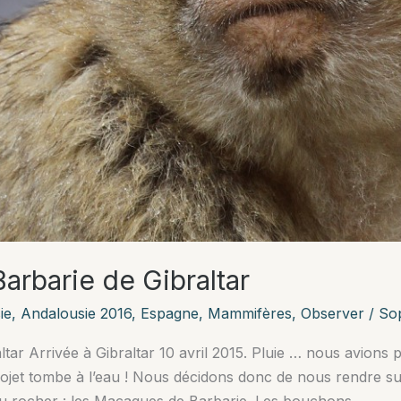
rbarie de Gibraltar
ie
,
Andalousie 2016
,
Espagne
,
Mammifères
,
Observer
/
Sop
ar Arrivée à Gibraltar 10 avril 2015. Pluie … nous avions 
ojet tombe à l’eau ! Nous décidons donc de nous rendre sur 