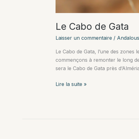
Le Cabo de Gata
Laisser un commentaire
/
Andalous
Le Cabo de Gata, l’une des zones le
commençons à remonter le long de l
sera le Cabo de Gata près d’Alméria
Le
Lire la suite »
Cabo
de
Gata