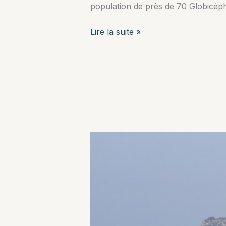
population de près de 70 Globicéph
Sortie
Lire la suite »
en
mer
à
Tarifa