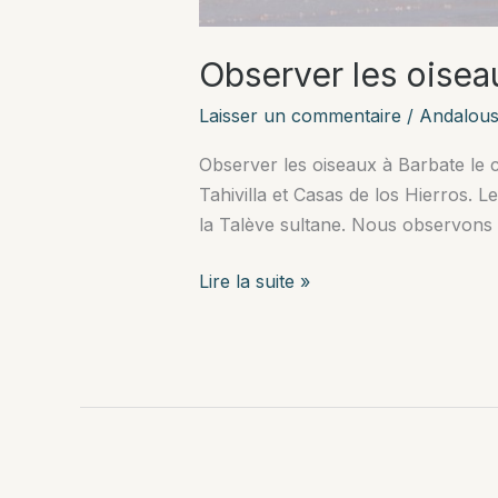
Observer les oisea
Laisser un commentaire
/
Andalous
Observer les oiseaux à Barbate le c
Tahivilla et Casas de los Hierros. L
la Talève sultane. Nous observons
Observer
Lire la suite »
les
oiseaux
à
Barbate