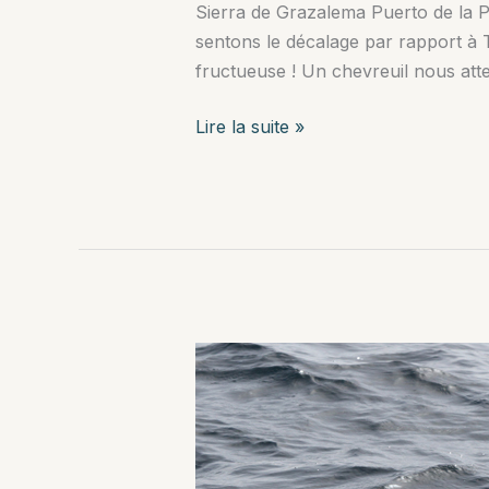
Sierra de Grazalema Puerto de la Pre
sentons le décalage par rapport à 
fructueuse ! Un chevreuil nous att
Sierra
Lire la suite »
de
Grazalema